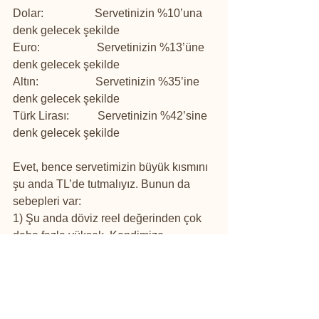
Dolar:                  Servetinizin %10’una 
denk gelecek şekilde
Euro:                    Servetinizin %13’üne 
denk gelecek şekilde
Altın:                    Servetinizin %35’ine 
denk gelecek şekilde
Türk Lirası:          Servetinizin %42’sine 
denk gelecek şekilde
Evet, bence servetimizin büyük kısmını 
şu anda TL’de tutmalıyız. Bunun da 
sebepleri var:
1) Şu anda döviz reel değerinden çok 
daha fazla yüksek. Kendimize 
güvenmeyip de gidip pahalı pahalı 
döviz almamızın bir mantığı yok.
2) Bazı bankalarda TL mevduatlar 
%14’lere kadar çıkmış. Üstelik stopajı 