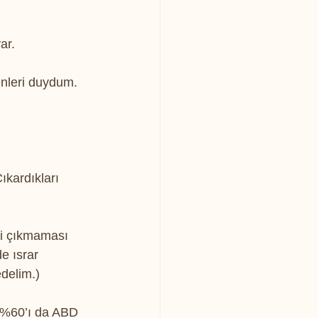
 
ar.
enleri duydum. 
kardıkları 
ti çıkmaması 
e ısrar 
delim.)
, %60’ı da ABD 