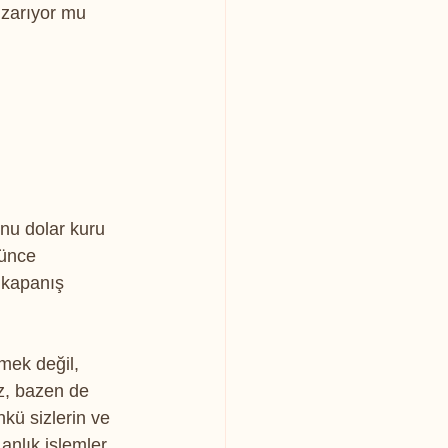
zarıyor mu 
nu dolar kuru 
rünce 
 kapanış 
mek değil, 
z, bazen de 
kü sizlerin ve 
nlık işlemler 