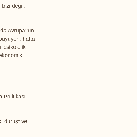
bizi değil, 
da Avrupa’nın 
büyüyen, hatta 
 psikolojik 
 ekonomik 
Politikası 
ı duruş” ve 
.