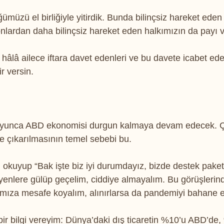
müzü el birliğiyle yitirdik. Bunda bilinçsiz hareket eden
onlardan daha bilinçsiz hareket eden halkımızın da payı v
i hâlâ ailece iftara davet edenleri ve bu davete icabet ed
ir versin.
?
yunca ABD ekonomisi durgun kalmaya devam edecek. Çı
de çıkarılmasının temel sebebi bu.
i okuyup “Bak işte biz iyi durumdayız, bizde destek pake
diyenlere gülüp geçelim, ciddiye almayalım. Bu görüşlerind
amıza mesafe koyalım, alınırlarsa da pandemiyi bahane e
 bir bilgi vereyim: Dünya’daki dış ticaretin %10’u ABD’de