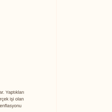
r. Yaptıkları 
çek işi olan 
 enflasyonu 