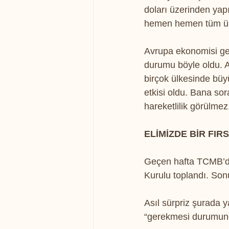
doları üzerinden yapı
hemen hemen tüm ülke
Avrupa ekonomisi gen
durumu böyle oldu. A
birçok ülkesinde büyü
etkisi oldu. Bana so
hareketlilik görülmez
ELİMİZDE BİR FIR
Geçen hafta TCMB’de 
Kurulu toplandı. Sonu
Asıl sürpriz şurada 
“gerekmesi durumunda 