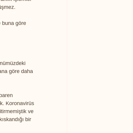
düşmez.
e buna göre 
Önümüzdeki 
Bana göre daha 
baren 
k. Koronavirüs 
itirmemiştik ve 
kıskandığı bir 