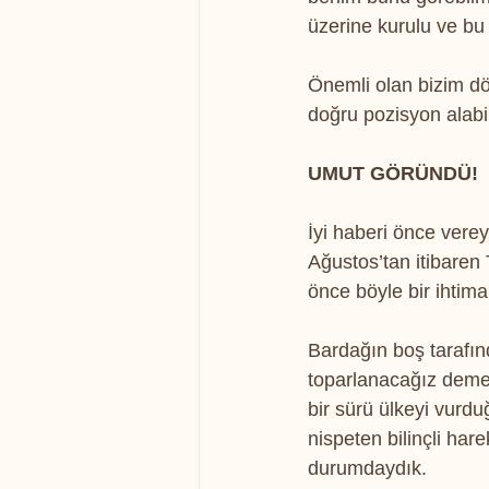
üzerine kurulu ve bu 
Önemli olan bizim dö
doğru pozisyon alab
UMUT GÖRÜNDÜ!
İyi haberi önce ver
Ağustos’tan itibaren
önce böyle bir ihtim
Bardağın boş tarafın
toparlanacağız demek
bir sürü ülkeyi vurdu
nispeten bilinçli hare
durumdaydık.