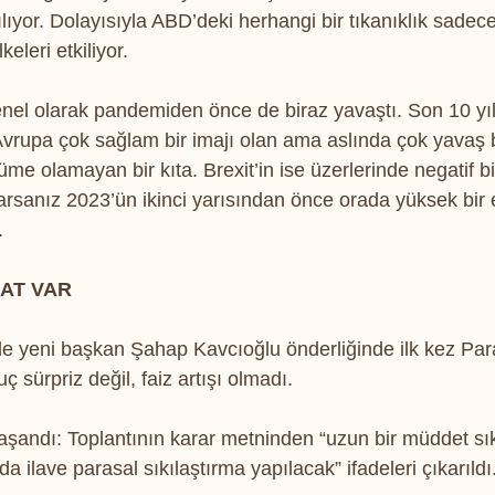
lıyor. Dolayısıyla ABD’deki herhangi bir tıkanıklık sadece 
leri etkiliyor.
el olarak pandemiden önce de biraz yavaştı. Son 10 yıl
vrupa çok sağlam bir imajı olan ama aslında çok yavaş 
me olamayan bir kıta. Brexit’in ise üzerlerinde negatif bir
rarsanız 2023’ün ikinci yarısından önce orada yüksek bir
.
SAT VAR
yeni başkan Şahap Kavcıoğlu önderliğinde ilk kez Para 
ç sürpriz değil, faiz artışı olmadı.
yaşandı: Toplantının karar metninden “uzun bir müddet sık
ilave parasal sıkılaştırma yapılacak” ifadeleri çıkarıldı