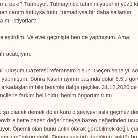
 mu peki? Tutmuyor. Tutmayınca tahmini yapanın yüzü kı
an canım tuttuysa tuttu, tutmadıysa bir daha sallarsın, 
 mı istiyorlar?
ı eleştirdim. Ve evet geçmişte ben de yapmıştım. Ama;
 ihracatçıyım.
ihli Oluşum Gazetesi referansım olsun. Geçen sene yıl so
k yapmıştım. Sonra Kasım ayının başında dolar 8,5’u gö
 arkadaşlarım bile benimle dalga geçtiler. 31.12.2020’de
cilerle farkım belli oldu, benim öngörüm tuttu.
u şu olacak demek dolar kuru o seviyeyi asla geçmez de
 Döviz elbette bazen değerindeyse bazen değerinden ucu
uyor. Önemli olan bunu anlık olarak görebilmek değil, çün
miz mümkün değil. Finans sektörü dediğimiz sektör bu a