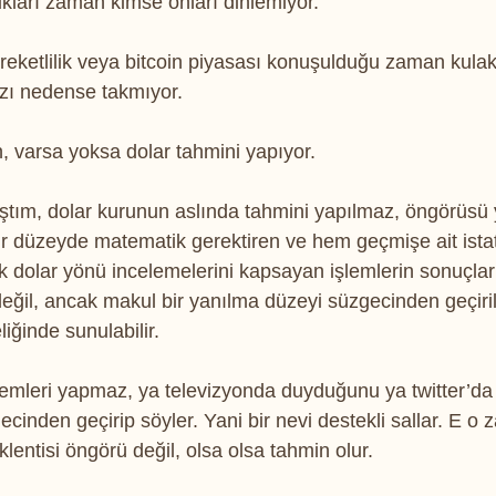
ukları zaman kimse onları dinlemiyor.
areketlilik veya bitcoin piyasası konuşulduğu zaman kulak
ızı nedense takmıyor.
n, varsa yoksa dolar tahmini yapıyor.
ım, dolar kurunun aslında tahmini yapılmaz, öngörüsü y
bir düzeyde matematik gerektiren ve hem geçmişe ait istati
k dolar yönü incelemelerini kapsayan işlemlerin sonuçlar
ğil, ancak makul bir yanılma düzeyi süzgecinden geçiril
liğinde sunulabilir.
lemleri yapmaz, ya televizyonda duyduğunu ya twitter’d
ecinden geçirip söyler. Yani bir nevi destekli sallar. E o
klentisi öngörü değil, olsa olsa tahmin olur.