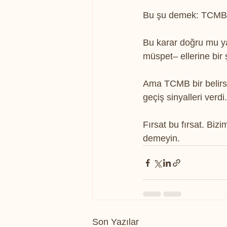
Bu şu demek: TCMB “B
Bu karar doğru mu ya
müspet– ellerine bir
Ama TCMB bir belirsiz
geçiş sinyalleri verdi.
Fırsat bu fırsat. Bi
demeyin.
Son Yazılar