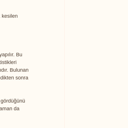
 kesilen 
apılır. Bu 
stikleri 
ıdır. Bulunan 
dikten sonra 
a gördüğünü 
 zaman da 