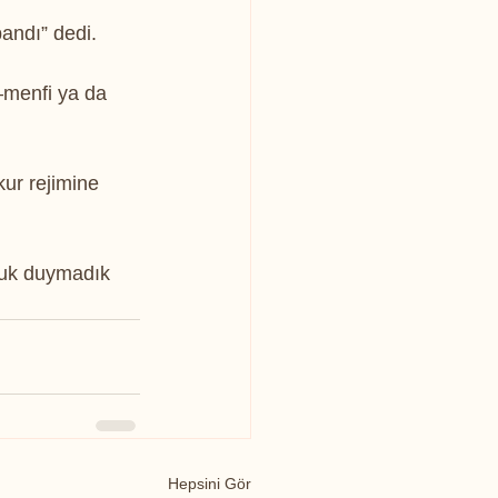
andı” dedi.
–menfi ya da 
ur rejimine 
duk duymadık 
Hepsini Gör