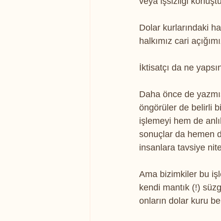
veya işsizliği konuşt
Dolar kurlarındaki h
halkımız cari açığım
İktisatçı da ne yapsı
Daha önce de yazmışt
öngörüler de belirli 
işlemeyi hem de anlı
sonuçlar da hemen de
insanlara tavsiye nite
Ama bizimkiler bu iş
kendi mantık (!) süzg
onların dolar kuru be