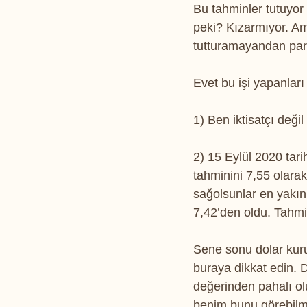
Bu tahminler tutuyor
peki? Kızarmıyor. Am
tutturamayandan para
Evet bu işi yapanlar
1) Ben iktisatçı değil
2) 15 Eylül 2020 tar
tahminini 7,55 olara
sağolsunlar en yakın
7,42’den oldu. Tahmin
Sene sonu dolar kur
buraya dikkat edin.
değerinden pahalı ol
benim bunu görebilme