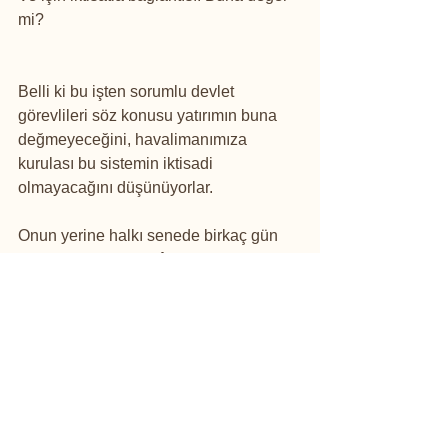
mi?
Belli ki bu işten sorumlu devlet 
görevlileri söz konusu yatırımın buna 
değmeyeceğini, havalimanımıza 
kurulası bu sistemin iktisadi 
olmayacağını düşünüyorlar.
Onun yerine halkı senede birkaç gün 
“uçamamaya” mahkûm ediyorlar.
Sonuçta o yatırım yapılmayınca ilgili 
kaynak vergi olarak ya toplanmıyor ya 
da başka (ve daha iktisadi olduğunu 
umduğum) yatırımlara harcanıyor.
Cebinden para çıkmayan (veya başka 