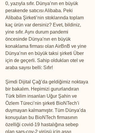
0, yazıyla sıfır. Dünya’nın en büyük 
perakende satıcısı Alibaba. Peki 
Alibaba Şirketi’nin stoklarında toplam 
kaç ürün var dersiniz? Evet, bildiniz, 
yine sıfır. Aynı durum pandemi 
öncesinde Dünya’nın en büyük 
konaklama firması olan AirBnB ve yine 
Dünya’nın en büyük taksi şirketi Über 
için de geçerli. Sahip oldukları otel ve 
araba sayısı belli: Sıfır! 
Şimdi Dijital Çağ’da geldiğimiz noktaya 
bir bakalım. Hepimizi gururlandıran 
Türk bilim insanları Uğur Şahin ve 
Özlem Türeci’nin şirketi BioNTech’i 
duymayan kalmamıştır. Tüm Dünya’da 
konuşulan bu BioNTech firmasının 
özelliği covid-19 hastalığına sebep 
olan sars-cov-2 virüsü için aşıyı 