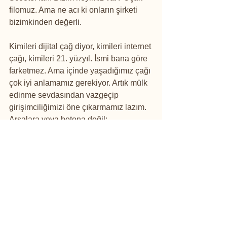
filomuz. Ama ne acı ki onların şirketi 
bizimkinden değerli. 
Kimileri dijital çağ diyor, kimileri internet 
çağı, kimileri 21. yüzyıl. İsmi bana göre 
farketmez. Ama içinde yaşadığımız çağı 
çok iyi anlamamız gerekiyor. Artık mülk 
edinme sevdasından vazgeçip 
girişimciliğimizi öne çıkarmamız lazım. 
Arsalara veya betona değil; 
fikirlerimize, markalarımıza ve 
yapabilme becerisine (know-how) 
yatırım yapmalıyız.
Çünkü belli ki artık para eden şey 
malımız mülkümüz değil; fikirlerimiz, 
becerilerimiz ve vadettiğimiz gelecek.