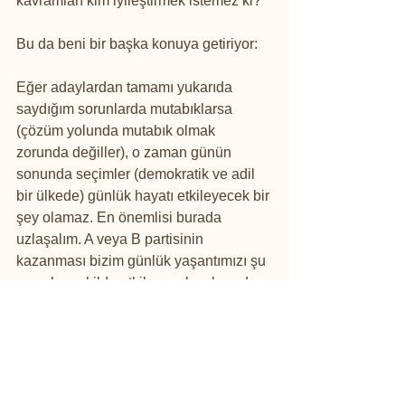
kavramları kim iyileştirmek istemez ki?
Bu da beni bir başka konuya getiriyor:
Eğer adaylardan tamamı yukarıda 
saydığım sorunlarda mutabıklarsa 
(çözüm yolunda mutabık olmak 
zorunda değiller), o zaman günün 
sonunda seçimler (demokratik ve adil 
bir ülkede) günlük hayatı etkileyecek bir 
şey olamaz. En önemlisi burada 
uzlaşalım. A veya B partisinin 
kazanması bizim günlük yaşantımızı şu 
veya bu şekilde etkileyecekse burada 
partilerden ve seçimlerden daha büyük, 
temelde çok ciddi bir sorun vardır, 
burada uzlaşalım.
Sorunların varlığında uzlaşalım ki 