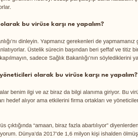
rlar.
r olarak bu virüse karşı ne yapalım?
nlığı’nı dinleyin. Yapmanız gerekenleri de yapmamanız g
nlatıyorlar. Üstelik sürecin başından beri şeffaf ve titiz b
kapılmayın, sadece Sağlık Bakanlığı’nın söylediklerini y
n yöneticileri olarak bu virüse karşı ne yapalım?
lar benim ilgi ve az biraz da bilgi alanıma giriyor. Bu virü
ı hedef alıyor ama etkilerini firma ortakları ve yöneticiler
üs çıktığında “amaan, biraz fazla abartılıyor” diyenlerde
yorum. Dünya’da 2017’de 1,6 milyon kişi ishalden ölmüş.