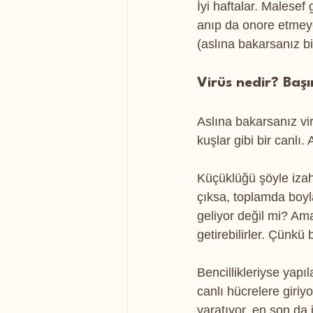
İyi haftalar. Malesef
anıp da onore etmeye
(aslına bakarsanız b
Virüs nedir? Baş
Aslına bakarsanız vir
kuşlar gibi bir canlı
Küçüklüğü şöyle izah 
çıksa, toplamda boyl
geliyor değil mi? A
getirebilirler. Çünkü b
Bencillikleriyse yapı
canlı hücrelere giriy
yaratıyor, en son da 