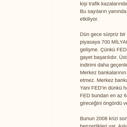
kişi trafik kazalarınd
Bu sayıların yanında
etkiliyor.
Dün gece sürpriz bir 
piyasaya 700 MİLYAR 
gelişme. Çünkü FED y
gayet başarılıdır. Üs
indirimi daha geçenl
Merkez bankalarının y
etmez. Merkez bankası 
Yani FED’in dünkü ha
FED bundan en az 6 a
gireceğini öngördü v
Bunun 2008 krizi sonr
benzerlikleri var. As