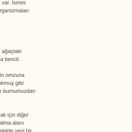
var. İsmini 
rganizmaları 
, ağaçtaki 
a bencil.
inin omzuna 
okmuş gibi 
tı burnumuzdan 
ak için diğer 
ğalma alanı 
kilde yeni bir 