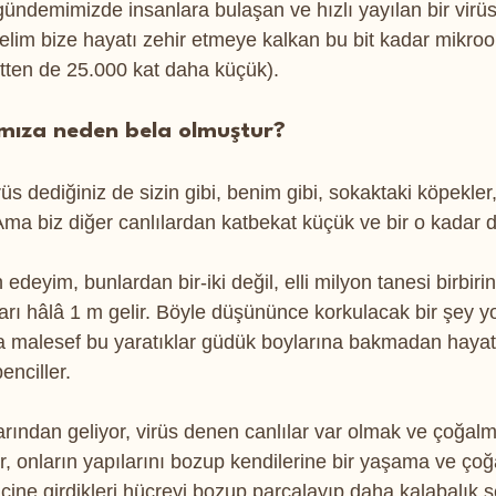
 gündemimizde insanlara bulaşan ve hızlı yayılan bir virüs 
lim bize hayatı zehir etmeye kalkan bu bit kadar mikroo
itten de 25.000 kat daha küçük).
ımıza neden bela olmuştur?
üs dediğiniz de sizin gibi, benim gibi, sokaktaki köpekler
. Ama biz diğer canlılardan katbekat küçük ve bir o kadar d
edeyim, bunlardan bir-iki değil, elli milyon tanesi birbir
arı hâlâ 1 m gelir. Böyle düşününce korkulacak bir şey y
ma malesef bu yaratıklar güdük boylarına bakmadan haya
enciller.
larından geliyor, virüs denen canlılar var olmak ve çoğalm
or, onların yapılarını bozup kendilerine bir yaşama ve ço
içine girdikleri hücreyi bozup parçalayıp daha kalabalık şe