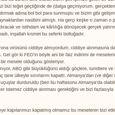
zi bizi teğet geçtiğinde de (dalga geçmiyorum, gerçekten 
ırmak adına bol bol para sunmuştu ve bizim gibi gelişm
aynaklardan nasibini almıştı. Ha gerçi keşke o zaman o p
dıracak ve istihdam ve kârlılığa dönüşecek gerçek yatırım
dı, inşallah kısmet bu seferki bolluğadır.
na virüsünü ciddiye almıyordum, ciddiye alınmasına da iy
Gel gör ki FED’in böyle ani bir faiz indirimi de meseleni
r mesele olduğunu gösteriyor.
nıyor, ABD gibi büyüklüğünü aldığı göçlere, turistlere ve i
kaç tane ülkeyle sınırlarını kapattı. Almanya’dan (ve diğer
 uçuşlar durduruldu (ben bu haftasonu Almanya’da olabili
er istemez ciddiye alınması gerektiğini ve bizi fazlasıyla e
eye kapılarımızı kapatmış olmamız bu meselenin bizi etkil