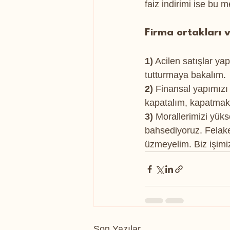
faiz indirimi ise bu 
Firma ortakları v
1)
 Acilen satışlar ya
tutturmaya bakalım.
2)
 Finansal yapımızı
kapatalım, kapatmak 
3)
 Morallerimizi yük
bahsediyoruz. Felake
üzmeyelim. Biz işimi
Son Yazılar