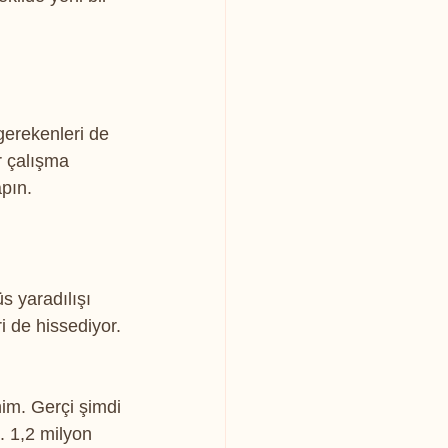
erekenleri de 
ir çalışma 
apın.
s yaradılışı 
i de hissediyor. 
nim. Gerçi şimdi 
 1,2 milyon 