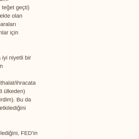
teğet geçti) 
ekte olan 
araları 
lar için 
i niyetli bir 
n 
thalat/ihracata 
 8 ülkeden) 
rdim). Bu da 
tkilediğini 
ediğini, FED’in 