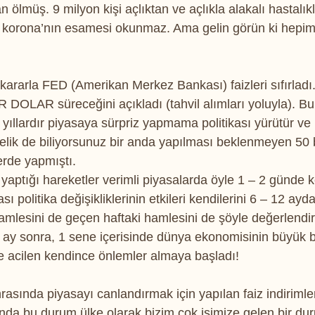
an ölmüş. 9 milyon kişi açlıktan ve açlıkla alakalı hastalı
 korona’nın esamesi okunmaz. Ama gelin görün ki hepimiz
kararla FED (Amerikan Merkez Bankası) faizleri sıfırladı.
DOLAR süreceğini açıkladı (tahvil alımları yoluyla). Bu 
ıllardır piyasaya sürpriz yapmama politikası yürütür ve
telik de biliyorsunuz bir anda yapılması beklenmeyen 50 
erde yapmıştı.
aptığı hareketler verimli piyasalarda öyle 1 – 2 günde ke
politika değişikliklerinin etkileri kendilerini 6 – 12 ayda 
mlesini de geçen haftaki hamlesini de şöyle değerlendire
y sonra, 1 sene içerisinde dünya ekonomisinin büyük bir
e acilen kendince önlemler almaya başladı!
asında piyasayı canlandırmak için yapılan faiz indirimle
lında bu durum ülke olarak bizim çok işimize gelen bir du