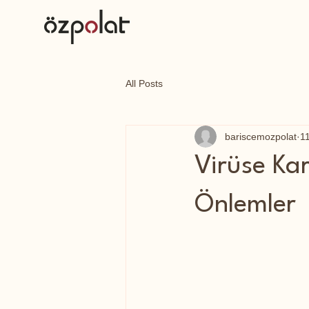
All Posts
bariscemozpolat
1
Virüse Ka
Önlemler