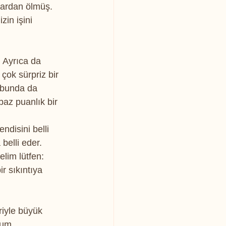
klardan ölmüş. 
in işini 
 Ayrıca da 
çok sürpriz bir 
 bunda da 
baz puanlık bir 
ndisini belli 
belli eder. 
lim lütfen: 
 sıkıntıya 
riyle büyük 
rum. 