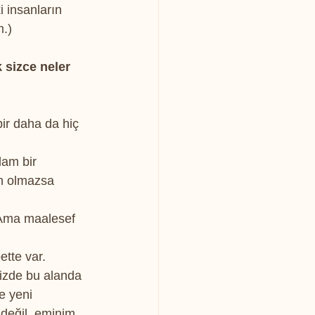
i insanların 
m.)
 sizce neler 
ir daha da hiç 
lam bir 
in olmazsa 
. Ama maalesef 
ette var. 
izde bu alanda 
e yeni 
 değil, eminim 