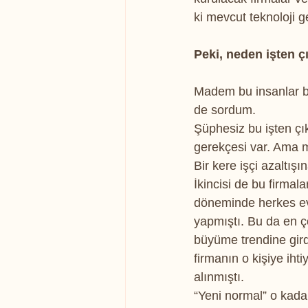
ki mevcut teknoloji g
Peki, neden işten çı
Madem bu insanlar b
de sordum.
Şüphesiz bu işten çık
gerekçesi var. Ama m
Bir kere işçi azaltı
İkincisi de bu firma
döneminde herkes evi
yapmıştı. Bu da en ço
büyüme trendine girdi
firmanın o kişiye iht
alınmıştı.
“Yeni normal” o kada