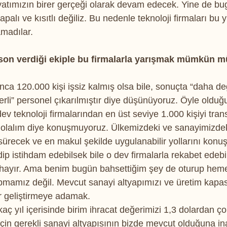
atımızın birer gerçeği olarak devam edecek. Yine de b
alı ve kısıtlı değiliz. Bu nedenle teknoloji firmaları bu y
madılar. 
e son verdiği ekiple bu firmalarla yarışmak mümkün 
ca 120.000 kişi işsiz kalmış olsa bile, sonuçta “daha değ
erli” personel çıkarılmıştır diye düşünüyoruz. Öyle olduğ
v teknoloji firmalarından en üst seviye 1.000 kişiyi trans
p olalım diye konuşmuyoruz. Ülkemizdeki ve sanayimizdeki
ürecek ve en makul şekilde uygulanabilir yollarını konu
dip istihdam edebilsek bile o dev firmalarla rekabet edeb
 hayır. Ama benim bugün bahsettiğim şey de oturup hem
amız değil. Mevcut sanayi altyapımızı ve üretim kapas
r geliştirmeye adamak.
aç yıl içerisinde birim ihracat değerimizi 1,3 dolardan ç
için gerekli sanayi altyapısının bizde mevcut olduğuna i