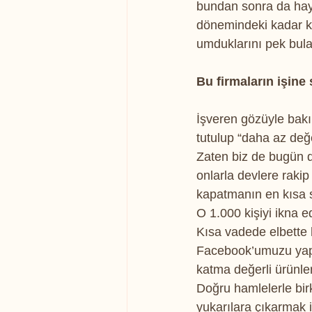
bundan sonra da hay
dönemindeki kadar kap
umduklarını pek bula
Bu firmaların işin
İşveren gözüyle bakın
tutulup “daha az değ
Zaten biz de bugün de
onlarla devlere raki
kapatmanın en kısa s
O 1.000 kişiyi ikna e
Kısa vadede elbette
Facebook’umuzu yapm
katma değerli ürünle
Doğru hamlelerle birk
yukarılara çıkarmak 