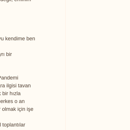
yu kendime ben 
ı bir 
 Pandemi 
 ilgisi tavan 
bir hızla 
herkes o an 
 olmak için işe 
toplantılar 