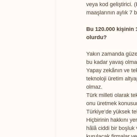
veya kod geliştirici.
maaşlarının aylık 7 b
Bu 120.000 kişinin 
olurdu?
Yakın zamanda güzel 
bu kadar yavaş olma
Yapay zekânın ve tek
teknoloji üretim alt
olmaz. 
Türk milleti olarak t
onu üretmek konusund
Türkiye’de yüksek tek
Hiçbirinin hakkını y
hâlâ ciddi bir boşluk
kurulacak firmalar ve