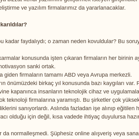
eliştirme ve yazılım firmalarımız da yararlanacaklar.
karıldılar?
u kadar faydalıydı; o zaman neden kovuldular? Bu soru
armalar konusunda işten çıkaran firmaların her birinin ayr
otivasyon sanki ortak.
şına giden firmaların tamamı ABD veya Avrupa merkezli. 
ların önümüzdeki birkaç yıl konusunda bazı kaygıları var.
ne kapanınca insanların teknolojik cihaz ve uygulamalara
k teknoloji firmalarına yaramıştı. Bu şirketler çok yüksek 
klerini sanıyorlardı. Aslında fazladan işe alınıp eğitilen 
iyacı olduğu için değil, kısa vadede ihtiyaç duyulursa hazır
r da normalleşmedi. Şüphesiz online alışveriş veya sanal 