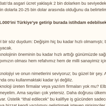
 (Batı’da asgari ücret yaklaşık 2 bin dolarken bu seviyedek
in dolarla 20-25 bin dolar arasında olduğunu da belirteli
1.000’ini Türkiye’ye getirip burada istihdam edebilsek
bir söz duydum: Değişim hiç bu kadar hızlı olmamıştı; b
yacak.
nolojinin öneminin bu kadar hızlı arttığı günümüzde sağ
yapımızın olması hem refahımız hem de milli sanayimiz iç
eknolojiyi ve onun nimetlerini seviyoruz; bu güzel bir şey
a onu kullanmaktaki kadar iyi değiliz.
noloji üreten firmalar veya yazılım firmaları yok mu? Elb
emeyelim. Ama sayıları çok yetersiz. Daha doğrusu ülkem
 var. Üstelik “ithal edilecek” bu kalifiye iş gücünden sadec
ya bizzat kendi yazılımını geliştirmek isteyen girişimciler