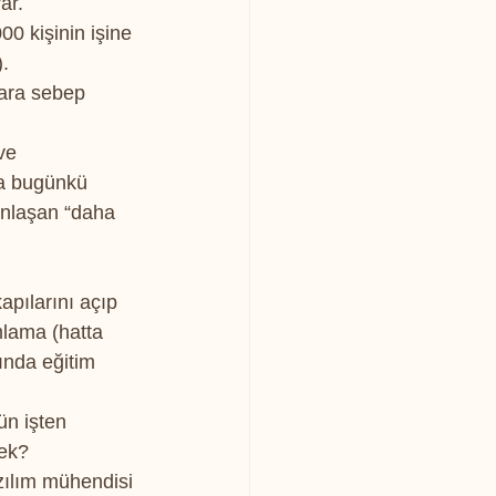
ar.
0 kişinin işine 
. 
lara sebep 
ve 
ma bugünkü 
ınlaşan “daha 
pılarını açıp 
mlama (hatta 
ında eğitim 
n işten 
sek?
zılım mühendisi 