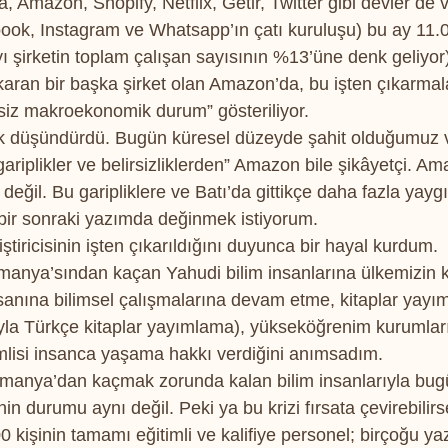
a, Amazon, Shopify, Netflix, Getir, Twitter gibi devler de v
k, Instagram ve Whatsapp’ın çatı kuruluşu) bu ay 11.00
ı şirketin toplam çalışan sayısının %13’üne denk geliyor)
çıkaran bir başka şirket olan Amazon’da, bu işten çıkarma
irsiz makroekonomik durum” gösteriliyor.
k düşündürdü. Bugün küresel düzeyde şahit olduğumuz 
ariplikler ve belirsizliklerden” Amazon bile şikâyetçi. A
eğil. Bu garipliklere ve Batı’da gittikçe daha fazla yayg
 bir sonraki yazımda değinmek istiyorum.
iştiricisinin işten çıkarıldığını duyunca bir hayal kurdum.
manya’sından kaçan Yahudi bilim insanlarına ülkemizin ka
nsanına bilimsel çalışmalarına devam etme, kitaplar yayı
yla Türkçe kitaplar yayımlama), yükseköğrenim kurumlar
lisi insanca yaşama hakkı verdiğini anımsadım.
lmanya’dan kaçmak zorunda kalan bilim insanlarıyla bugü
nin durumu aynı değil. Peki ya bu krizi fırsata çevirebilir
 kişinin tamamı eğitimli ve kalifiye personel; birçoğu ya