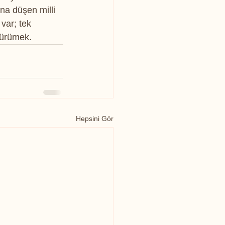
na düşen milli 
var; tek 
 yürümek.
Hepsini Gör