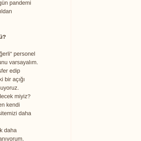
ugün pandemi 
ıldan 
mü?
erli” personel 
unu varsayalım. 
fer edip 
 bir açığı 
şuyoruz.
ilecek miyiz?
en kendi 
itemizi daha 
ok daha 
nanıyorum. 