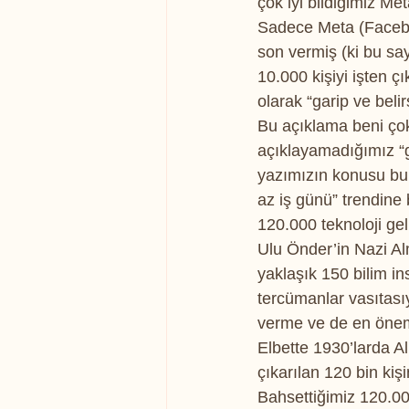
çok iyi bildiğimiz Met
Sadece Meta (Faceboo
son vermiş (ki bu say
10.000 kişiyi işten 
olarak “garip ve bel
Bu açıklama beni ço
açıklayamadığımız “g
yazımızın konusu bu d
az iş günü” trendine
120.000 teknoloji gel
Ulu Önder’in Nazi Al
yaklaşık 150 bilim i
tercümanlar vasıtası
verme ve de en önem
Elbette 1930’larda A
çıkarılan 120 bin kişi
Bahsettiğimiz 120.000