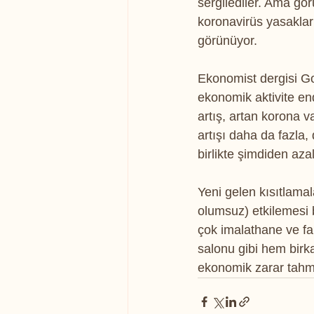
sergilediler. Ama gö
koronavirüs yasakları 
görünüyor.
Ekonomist dergisi Goo
ekonomik aktivite en
artış, artan korona 
artışı daha da fazla,
birlikte şimdiden aza
Yeni gelen kısıtlamal
olumsuz) etkilemesi 
çok imalathane ve fa
salonu gibi hem birk
ekonomik zarar tahmi