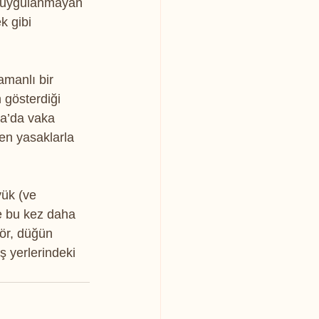
r uygulanmayan 
k gibi 
amanlı bir 
 gösterdiği 
pa’da vaka 
len yasaklarla 
yük (ve 
e bu kez daha 
ör, düğün 
 yerlerindeki 