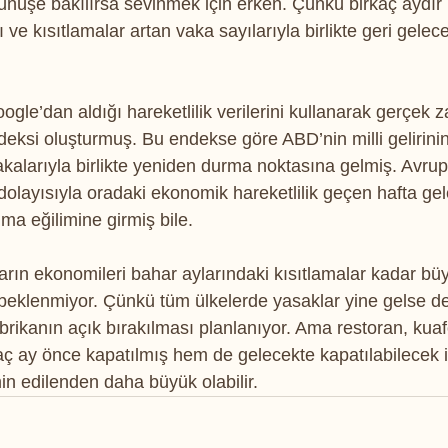
rünüşe bakılırsa sevinmek için erken. Çünkü birkaç aydı
ve kısıtlamalar artan vaka sayılarıyla birlikte geri gelece
gle’dan aldığı hareketlilik verilerini kullanarak gerçek z
deksi oluşturmuş. Bu endekse göre ABD’nin milli gelirinin
vakalarıyla birlikte yeniden durma noktasına gelmiş. Avru
 dolayısıyla oradaki ekonomik hareketlilik geçen hafta ge
lma eğilimine girmiş bile.
arın ekonomileri bahar aylarındaki kısıtlamalar kadar bü
beklenmiyor. Çünkü tüm ülkelerde yasaklar yine gelse d
brikanın açık bırakılması planlanıyor. Ama restoran, kuaf
aç ay önce kapatılmış hem de gelecekte kapatılabilecek iş
n edilenden daha büyük olabilir.